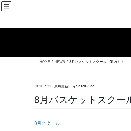
コ
ナ
ン
ビ
テ
ゲ
ン
ー
ツ
シ
へ
ョ
ス
ン
キ
に
ッ
移
HOME
NEWS
8月バスケットスクールご案内！！
プ
動
2020.7.22
/ 最終更新日時 :
2020.7.22
8月バスケットスクー
8月スクール