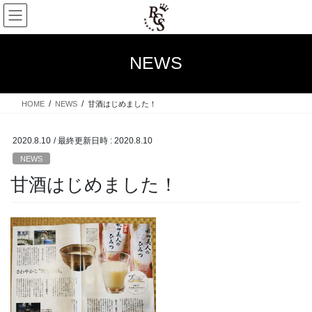
コ
ナ
ン
ビ
テ
ゲ
ン
ー
NEWS
ツ
シ
へ
ョ
ス
ン
HOME
NEWS
甘酒はじめました！
キ
に
ッ
移
プ
動
2020.8.10
/ 最終更新日時 :
2020.8.10
NEWS
甘酒はじめました！