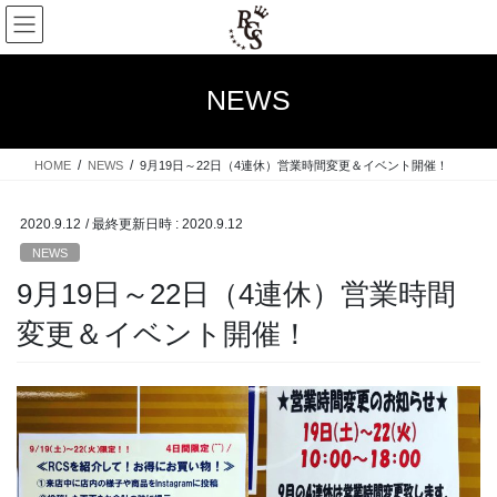
コ
ナ
ン
ビ
テ
ゲ
ン
ー
NEWS
ツ
シ
へ
ョ
ス
ン
HOME
NEWS
9月19日～22日（4連休）営業時間変更＆イベント開催！
キ
に
ッ
移
プ
動
2020.9.12
/ 最終更新日時 :
2020.9.12
NEWS
9月19日～22日（4連休）営業時間
変更＆イベント開催！