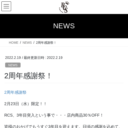
コ
ナ
ン
ビ
テ
ゲ
ン
ー
NEWS
ツ
シ
へ
ョ
ス
ン
HOME
NEWS
2周年感謝祭！
キ
に
ッ
移
プ
動
2022.2.19
/ 最終更新日時 :
2022.2.19
NEWS
2周年感謝祭！
2周年感謝祭
2月23日（水）限定！！
RCS、3年目突入という事で・・・店内商品30％OFF！
皆様のおかげでもうすぐ3年目を迎えます。日頃の感謝を込めて、